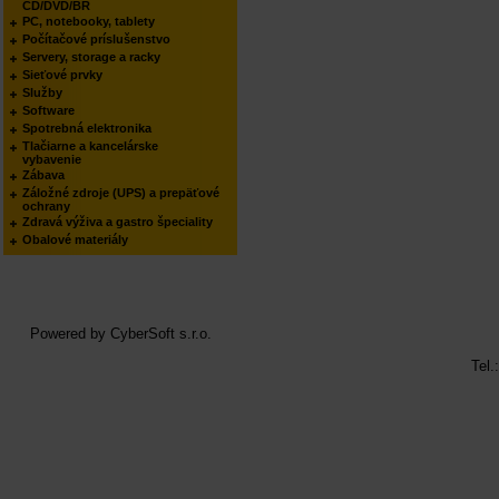
CD/DVD/BR
PC, notebooky, tablety
Počítačové príslušenstvo
Servery, storage a racky
Sieťové prvky
Služby
Software
Spotrebná elektronika
Tlačiarne a kancelárske
vybavenie
Zábava
Záložné zdroje (UPS) a prepäťové
ochrany
Zdravá výživa a gastro špeciality
Obalové materiály
Powered by
CyberSoft s.r.o.
Tel.