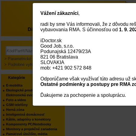
Vážení zákazníci
,
radi by sme Vás informovali, že z dôvodu reš
O nás
vybavovania RMA. S účinnosťou od
1. 9. 20
iDoctor.sk
Good Job, s.r.o.
Prihlásenie
Podunajská 12479/23A
821 06 Bratislava
> Parametrické vyhľadávanie
SLOVAKIA
> Podrobné vyhľadávanie
mob: +421 902 572 848
Kategórie
Výrobcovia
Odporúčame však využívať túto adresu už sk
Ostatné podmienky a postupy pre RMA zo
E-mobilita
Ekologické produkty
Ďakujeme za pochopenie a spoluprácu.
Elektronická evidencia tržieb
Foto a video
GSM telefóny
Herná zóna
Inteligentná domácnosť
Káble, adaptéry a konektory
Komponenty PC/Notebooky
Monitory a projekčné zariadenia
Pamäťové úložište, média