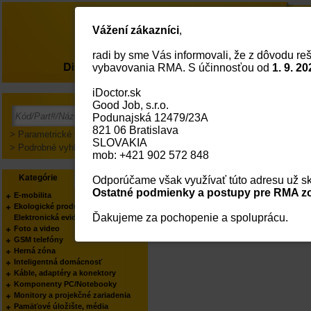
Vážení zákazníci
,
radi by sme Vás informovali, že z dôvodu reš
O nás
vybavovania RMA. S účinnosťou od
1. 9. 20
iDoctor.sk
Good Job, s.r.o.
Prihlásenie
Podunajská 12479/23A
821 06 Bratislava
> Parametrické vyhľadávanie
SLOVAKIA
> Podrobné vyhľadávanie
mob: +421 902 572 848
Kategórie
Výrobcovia
Odporúčame však využívať túto adresu už sk
Ostatné podmienky a postupy pre RMA zo
E-mobilita
Ekologické produkty
Ďakujeme za pochopenie a spoluprácu.
Elektronická evidencia tržieb
Foto a video
GSM telefóny
Herná zóna
Inteligentná domácnosť
Káble, adaptéry a konektory
Komponenty PC/Notebooky
Monitory a projekčné zariadenia
Pamäťové úložište, média