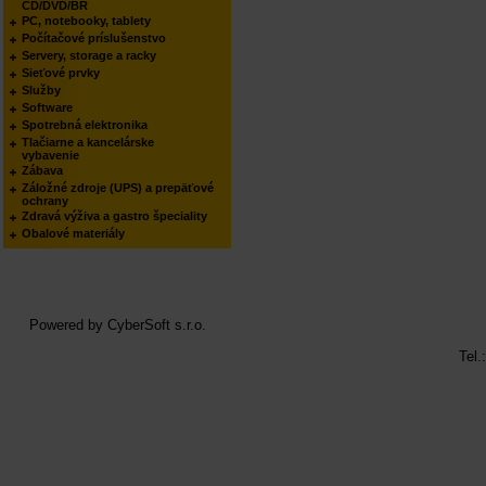
CD/DVD/BR
PC, notebooky, tablety
Počítačové príslušenstvo
Servery, storage a racky
Sieťové prvky
Služby
Software
Spotrebná elektronika
Tlačiarne a kancelárske
vybavenie
Zábava
Záložné zdroje (UPS) a prepäťové
ochrany
Zdravá výživa a gastro špeciality
Obalové materiály
Powered by
CyberSoft s.r.o.
Tel.