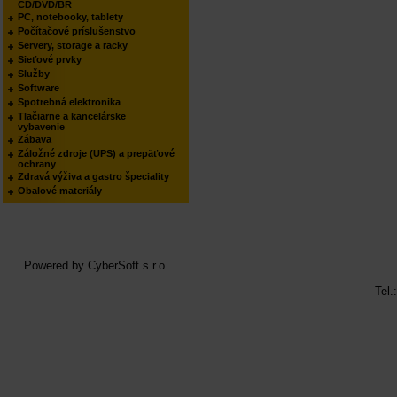
CD/DVD/BR
PC, notebooky, tablety
Počítačové príslušenstvo
Servery, storage a racky
Sieťové prvky
Služby
Software
Spotrebná elektronika
Tlačiarne a kancelárske
vybavenie
Zábava
Záložné zdroje (UPS) a prepäťové
ochrany
Zdravá výživa a gastro špeciality
Obalové materiály
Powered by
CyberSoft s.r.o.
Tel.