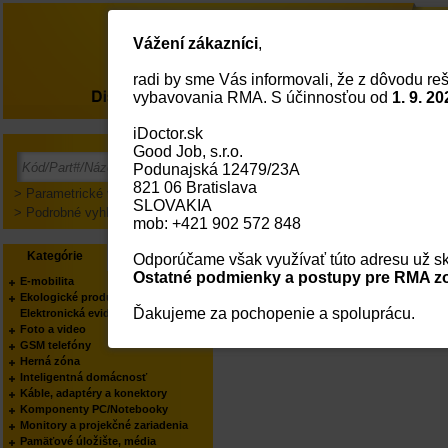
Vážení zákazníci
,
radi by sme Vás informovali, že z dôvodu reš
O nás
vybavovania RMA. S účinnosťou od
1. 9. 20
iDoctor.sk
Good Job, s.r.o.
Prihlásenie
Podunajská 12479/23A
821 06 Bratislava
> Parametrické vyhľadávanie
SLOVAKIA
> Podrobné vyhľadávanie
mob: +421 902 572 848
Kategórie
Výrobcovia
Odporúčame však využívať túto adresu už sk
Ostatné podmienky a postupy pre RMA zo
E-mobilita
Ekologické produkty
Ďakujeme za pochopenie a spoluprácu.
Elektronická evidencia tržieb
Foto a video
GSM telefóny
Herná zóna
Inteligentná domácnosť
Káble, adaptéry a konektory
Komponenty PC/Notebooky
Monitory a projekčné zariadenia
Pamäťové úložište, média