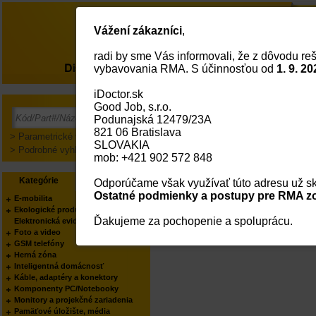
Vážení zákazníci
,
radi by sme Vás informovali, že z dôvodu reš
O nás
vybavovania RMA. S účinnosťou od
1. 9. 20
iDoctor.sk
Good Job, s.r.o.
Prihlásenie
Podunajská 12479/23A
821 06 Bratislava
> Parametrické vyhľadávanie
SLOVAKIA
> Podrobné vyhľadávanie
mob: +421 902 572 848
Kategórie
Výrobcovia
Odporúčame však využívať túto adresu už sk
Ostatné podmienky a postupy pre RMA zo
E-mobilita
Ekologické produkty
Ďakujeme za pochopenie a spoluprácu.
Elektronická evidencia tržieb
Foto a video
GSM telefóny
Herná zóna
Inteligentná domácnosť
Káble, adaptéry a konektory
Komponenty PC/Notebooky
Monitory a projekčné zariadenia
Pamäťové úložište, média