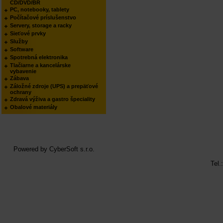
CD/DVD/BR
PC, notebooky, tablety
Počítačové príslušenstvo
Servery, storage a racky
Sieťové prvky
Služby
Software
Spotrebná elektronika
Tlačiarne a kancelárske
vybavenie
Zábava
Záložné zdroje (UPS) a prepäťové
ochrany
Zdravá výživa a gastro špeciality
Obalové materiály
Powered by
CyberSoft s.r.o.
Tel.