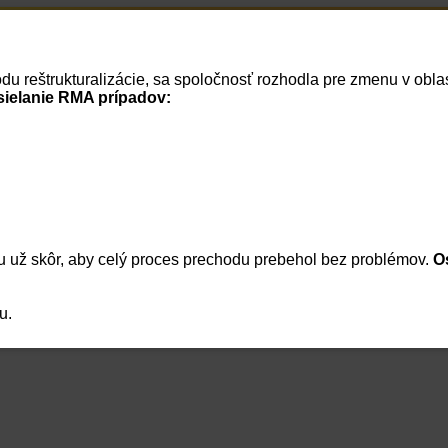
Home
RSS správy
vodu reštrukturalizácie, sa spoločnosť rozhodla pre zmenu v ob
Cenník
Vaše dokumenty
Vaša firma
Reklamácie
Košík
Prihlásenie
sielanie RMA prípadov:
Meno:
Heslo:
 už skôr, aby celý proces prechodu prebehol bez problémov.
O
|
Zabudnuté heslo
|
Regis
Zapamätať heslo
Prihlásenie
u.