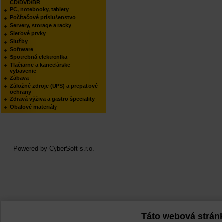
CD/DVD/BR
PC, notebooky, tablety
Počítačové príslušenstvo
Servery, storage a racky
Sieťové prvky
Služby
Software
Spotrebná elektronika
Tlačiarne a kancelárske
vybavenie
Zábava
Záložné zdroje (UPS) a prepäťové
ochrany
Zdravá výživa a gastro špeciality
Obalové materiály
Powered by
CyberSoft s.r.o.
Táto webová strán