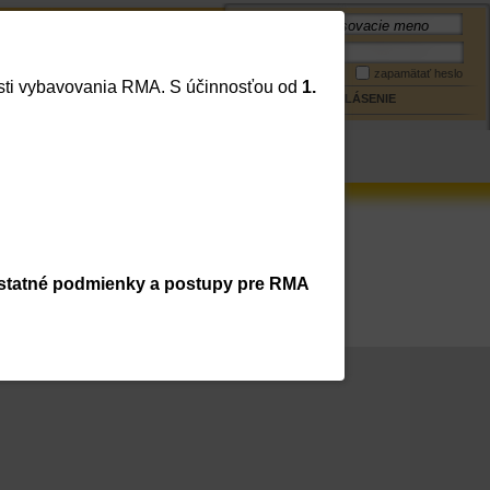
Meno:
Mapa stránky
Kontakt
Heslo:
zapamätať heslo
lasti vybavovania RMA. S účinnosťou od
1.
PRIHLÁSENIE
statné podmienky a postupy pre RMA
trácia