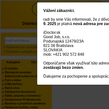
Vážení zákazníci
,
radi by sme Vás informovali, že z dô
O nás
9. 2025
je platná
nová adresa pre za
iDoctor.sk
Good Job, s.r.o.
Prihlásenie
Podunajská 12479/23A
821 06 Bratislava
> Parametrické vyhľadávanie
SLOVAKIA
> Podrobné vyhľadávanie
mob: +421 902 572 848
Kategórie
Výrobcovia
Odporúčame však využívať túto adresu
zostávajú bezo zmien.
E-mobilita
Ekologické produkty
Ďakujeme za pochopenie a spoluprác
Elektronická evidencia tržieb
Foto a video
GSM telefóny
Herná zóna
Inteligentná domácnosť
Káble, adaptéry a konektory
Komponenty PC/Notebooky
Monitory a projekčné zariadenia
Pamäťové úložište, média