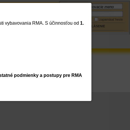
Meno:
Mapa stránky
Kontakt
Heslo:
zapamätať heslo
lasti vybavovania RMA. S účinnosťou od
1.
PRIHLÁSENIE
statné podmienky a postupy pre RMA
trácia