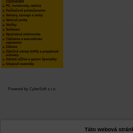
CD/DVD/BR
PC, notebooky, tablety
Počítačové príslušenstvo
Servery, storage a racky
Sieťové prvky
Služby
Software
Spotrebná elektronika
Tlačiarne a kancelárske
vybavenie
Zábava
Záložné zdroje (UPS) a prepäťové
ochrany
Zdravá výživa a gastro špeciality
Obalové materiály
Powered by
CyberSoft s.r.o.
Táto webová strán