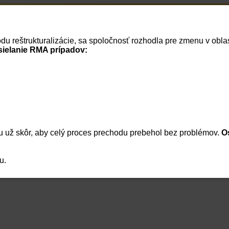
Home
RSS správy
vodu reštrukturalizácie, sa spoločnosť rozhodla pre zmenu v ob
Cenník
Vaše dokumenty
Vaša firma
Reklamácie
Košík
Prihlásenie
sielanie RMA prípadov:
Meno:
Heslo:
 už skôr, aby celý proces prechodu prebehol bez problémov.
O
|
Zabudnuté heslo
|
Regis
Zapamätať heslo
Prihlásenie
u.