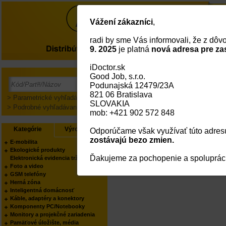
Vážení zákazníci
,
radi by sme Vás informovali, že z dô
O nás
9. 2025
je platná
nová adresa pre za
iDoctor.sk
Good Job, s.r.o.
Prihlásenie
Podunajská 12479/23A
821 06 Bratislava
> Parametrické vyhľadávanie
SLOVAKIA
> Podrobné vyhľadávanie
mob: +421 902 572 848
Kategórie
Výrobcovia
Odporúčame však využívať túto adresu
zostávajú bezo zmien.
E-mobilita
Ekologické produkty
Ďakujeme za pochopenie a spoluprác
Elektronická evidencia tržieb
Foto a video
GSM telefóny
Herná zóna
Inteligentná domácnosť
Káble, adaptéry a konektory
Komponenty PC/Notebooky
Monitory a projekčné zariadenia
Pamäťové úložište, média