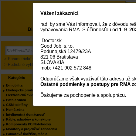
Vážení zákazníci
,
radi by sme Vás informovali, že z dôvodu reš
O nás
vybavovania RMA. S účinnosťou od
1. 9. 20
iDoctor.sk
Good Job, s.r.o.
Prihlásenie
Podunajská 12479/23A
821 06 Bratislava
> Parametrické vyhľadávanie
SLOVAKIA
> Podrobné vyhľadávanie
mob: +421 902 572 848
Kategórie
Výrobcovia
Odporúčame však využívať túto adresu už sk
Ostatné podmienky a postupy pre RMA zo
E-mobilita
Ekologické produkty
Ďakujeme za pochopenie a spoluprácu.
Elektronická evidencia tržieb
Foto a video
GSM telefóny
Herná zóna
Inteligentná domácnosť
Káble, adaptéry a konektory
Komponenty PC/Notebooky
Monitory a projekčné zariadenia
Pamäťové úložište, média