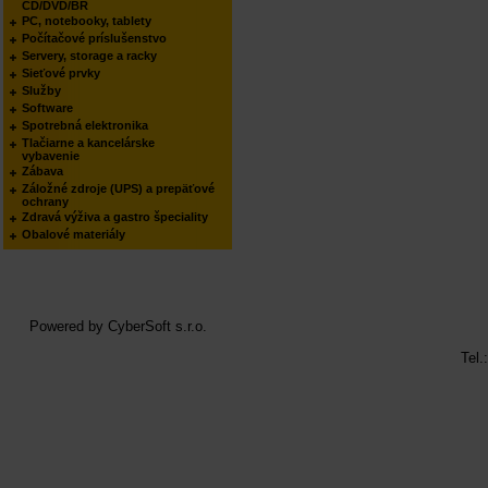
CD/DVD/BR
PC, notebooky, tablety
Počítačové príslušenstvo
Servery, storage a racky
Sieťové prvky
Služby
Software
Spotrebná elektronika
Tlačiarne a kancelárske
vybavenie
Zábava
Záložné zdroje (UPS) a prepäťové
ochrany
Zdravá výživa a gastro špeciality
Obalové materiály
Powered by
CyberSoft s.r.o.
Tel.