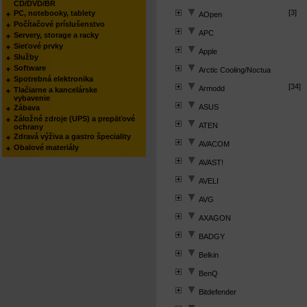
CD/DVD/BR
[3]
PC, notebooky, tablety
AOpen
Počítačové príslušenstvo
APC
Servery, storage a racky
Sieťové prvky
Apple
Služby
Software
Arctic Cooling/Noctua
Spotrebná elektronika
[34]
Armodd
Tlačiarne a kancelárske
vybavenie
ASUS
Zábava
Záložné zdroje (UPS) a prepäťové
ATEN
ochrany
Zdravá výživa a gastro špeciality
AVACOM
Obalové materiály
AVAST!
AVELI
AVG
AXAGON
BADGY
Belkin
BenQ
Bitdefender