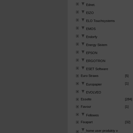
Ednet.
EIZO
ELO Touchsystems
EMOS
Endorfy
Energy Sistem
EPSON
ERGOTRON
ESET Software
Euro Straws
[5]
[1]
Europapier
EVOLVEO
Esselte
[284]
Favour
[1]
Fellowes
Fixapart
[32]
home user produkty v