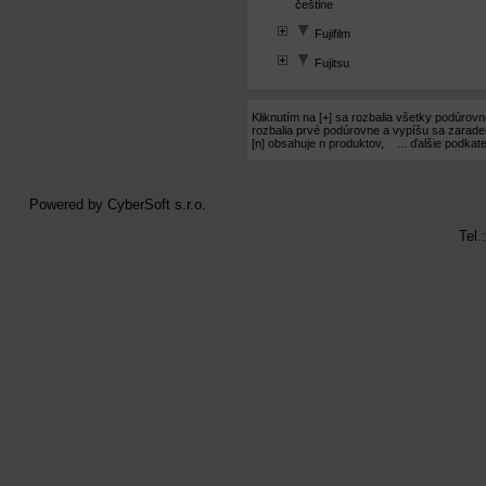
češtine
Fujifilm
Fujitsu
Kliknutím na [+] sa rozbalia všetky podúrov
rozbalia prvé podúrovne a vypíšu sa zarad
[n] obsahuje n produktov, ... ďalšie podkat
Powered by
CyberSoft s.r.o.
Tel.