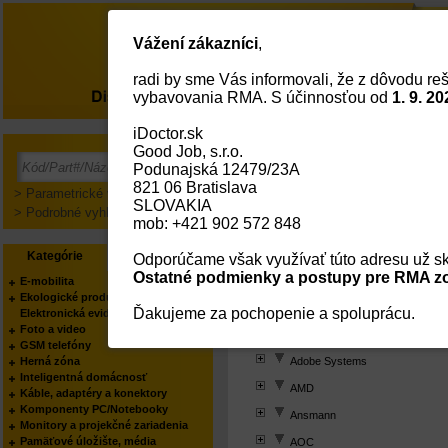
Vážení zákazníci
,
radi by sme Vás informovali, že z dôvodu reš
O nás
vybavovania RMA. S účinnosťou od
1. 9. 20
iDoctor.sk
Hlavná Strana
Hľadaj Podľa Výrobca
Good Job, s.r.o.
Podunajská 12479/23A
Hľadaj podľa výrobca
821 06 Bratislava
> Parametrické vyhľadávanie
SLOVAKIA
> Podrobné vyhľadávanie
mob: +421 902 572 848
2-Power, DURACELL
ABBYY - OCR solutions
Kategórie
Výrobcovia
Odporúčame však využívať túto adresu už sk
Ostatné podmienky a postupy pre RMA zo
ALSO Cloud MarketPlace
E-mobilita
Ekologické produkty
Acer
Ďakujeme za pochopenie a spoluprácu.
Elektronická evidencia tržieb
Foto a video
[1]
Acronis
GSM telefóny
Herná zóna
Adobe Systems
Inteligentná domácnosť
AMD
Káble, adaptéry a konektory
Komponenty PC/Notebooky
Ansmann
Monitory a projekčné zariadenia
Pamäťové úložište, média
AOC