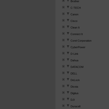
Brother
C-TECH
Canon
Cisco
Clean It
Connect It
Corel Corporation
CyberPower
D-Link
Dahua
DATACOM
DELL
DeLock
Dicota
Digitus
DJI
Duracell