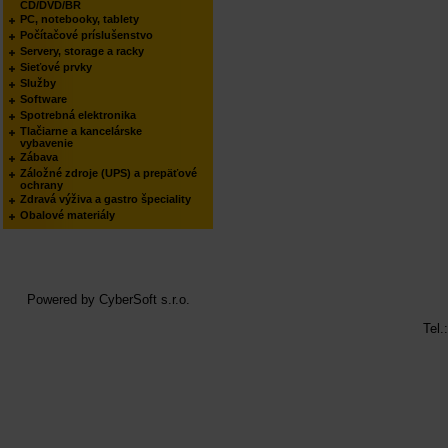
CD/DVD/BR
PC, notebooky, tablety
Počítačové príslušenstvo
Servery, storage a racky
Sieťové prvky
Služby
Software
Spotrebná elektronika
Tlačiarne a kancelárske
vybavenie
Zábava
Záložné zdroje (UPS) a prepäťové
ochrany
Zdravá výživa a gastro špeciality
Obalové materiály
Powered by
CyberSoft s.r.o.
Tel.