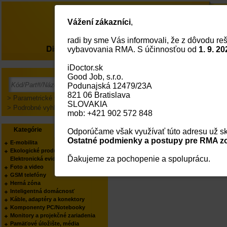
Vážení zákazníci
,
radi by sme Vás informovali, že z dôvodu reš
O nás
vybavovania RMA. S účinnosťou od
1. 9. 20
iDoctor.sk
Good Job, s.r.o.
Firemné údaje
Kontakty
Podunajská 12479/23A
Pre túto úlohu musíte byť registrova
821 06 Bratislava
> Parametrické vyhľadávanie
SLOVAKIA
> Podrobné vyhľadávanie
mob: +421 902 572 848
Kategórie
Výrobcovia
Odporúčame však využívať túto adresu už sk
Ostatné podmienky a postupy pre RMA zo
E-mobilita
Ekologické produkty
Ďakujeme za pochopenie a spoluprácu.
Elektronická evidencia tržieb
Foto a video
GSM telefóny
Herná zóna
Inteligentná domácnosť
Káble, adaptéry a konektory
Komponenty PC/Notebooky
Monitory a projekčné zariadenia
Pamäťové úložište, média