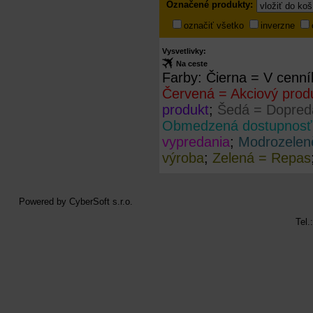
Označené produkty:
produkty
označiť všetko
inverzne
Vysvetlivky:
Na ceste
Farby:
Čierna = V cenní
Červená = Akciový prod
produkt
;
Šedá = Dopreda
Obmedzená dostupnosť
vypredania
;
Modrozelen
výroba
;
Zelená = Repas
Powered by
CyberSoft s.r.o.
Tel.