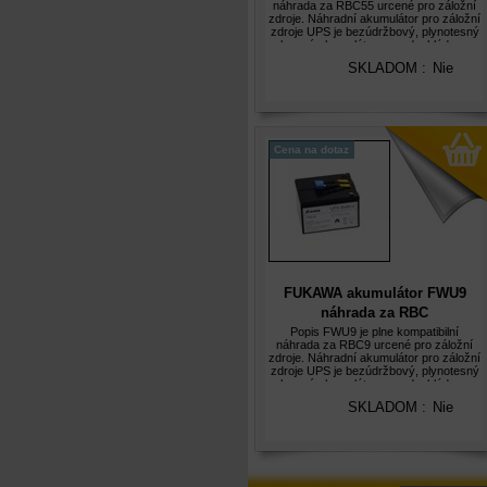
náhrada za RBC55 urcené pro záložní
zdroje. Náhradní akumulátor pro záložní
zdroje UPS je bezúdržbový, plynotesný
olovený akumulátor s predpokládanou
životností 5let. Olovené akumulátory
SKLADOM :
Nie
FUKAWA FWU jsou hermeticky uzavr
Cena na dotaz
FUKAWA akumulátor FWU9
náhrada za RBC
Popis FWU9 je plne kompatibilní
náhrada za RBC9 urcené pro záložní
zdroje. Náhradní akumulátor pro záložní
zdroje UPS je bezúdržbový, plynotesný
olovený akumulátor s predpokládanou
životností 5let. Olovené akumulátory
SKLADOM :
Nie
FUKAWA FWU jsou hermeticky
uzavren
Označené