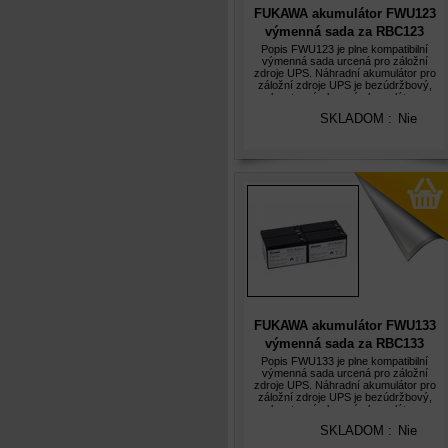
FUKAWA akumulátor FWU123
výmenná sada za RBC123
Popis FWU123 je plne kompatibilní
výmenná sada urcená pro záložní
zdroje UPS. Náhradní akumulátor pro
záložní zdroje UPS je bezúdržbový,
plynotesný olovený akumulátor s
predpokládanou životností 5let. Olovené
SKLADOM :
Nie
akumulátory FUKAWA jsou hermeticky
uzavrené
FUKAWA akumulátor FWU133
výmenná sada za RBC133
Popis FWU133 je plne kompatibilní
výmenná sada urcená pro záložní
zdroje UPS. Náhradní akumulátor pro
záložní zdroje UPS je bezúdržbový,
plynotesný olovený akumulátor s
predpokládanou životností 5let. Olovené
SKLADOM :
Nie
akumulátory FUKAWA jsou hermeticky
uzavrené