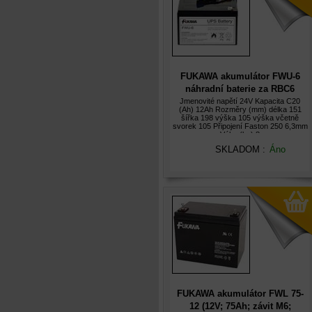
FUKAWA akumulátor FWU-6
náhradní baterie za RBC6
Jmenovité napětí 24V Kapacita C20
(Ah) 12Ah Rozměry (mm) délka 151
šířka 198 výška 105 výška včetně
svorek 105 Připojení Faston 250 6,3mm
Váha (kg) 8
SKLADOM :
Áno
FUKAWA akumulátor FWL 75-
12 (12V; 75Ah; závit M6;