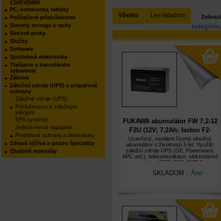
CD/DVD/BR
PC, notebooky, tablety
Všetko
Len skladom
Zobrazi
Počítačové príslušenstvo
Servery, storage a racky
kategórie
Sieťové prvky
Služby
Software
Spotrebná elektronika
Tlačiarne a kancelárske
vybavenie
Zábava
Záložné zdroje (UPS) a prepäťové
ochrany
Záložné zdroje (UPS)
Príslušenstvo k záložným
zdrojom
EPS systémy
FUKAWA akumulátor FW 7,2-12
Jednosmerné napájanie
F2U (12V; 7,2Ah; faston F2-
Prepäťové ochrany a bleskoistky
6,3mm; životnost 5let)
Uzavřený, ventilem řízený olověný
Zdravá výživa a gastro špeciality
akumulátor s životností 5 let. Využití:
záložní zdroje UPS (GE, Powerware,
Obalové materiály
APC atd.), telekomunikace, elektronické
systémy (EZS, EPS, CCTV),
zdravotnická technika apod. Díky
SKLADOM :
Áno
hermetickému uzavření je lze
provozovat v libov...