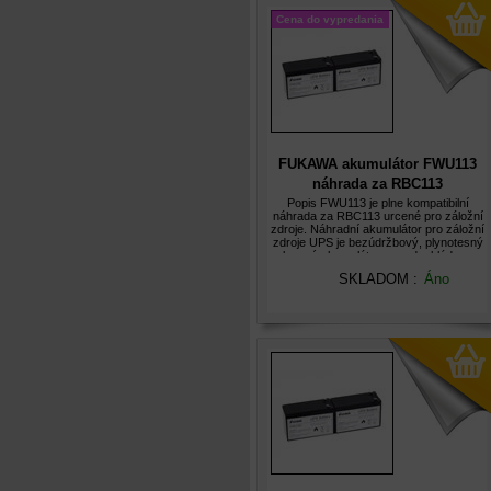
Cena do vypredania
FUKAWA akumulátor FWU113
náhrada za RBC113
Popis FWU113 je plne kompatibilní
náhrada za RBC113 urcené pro záložní
zdroje. Náhradní akumulátor pro záložní
zdroje UPS je bezúdržbový, plynotesný
olovený akumulátor s predpokládanou
životností 5let. Olovené akumulátory
SKLADOM :
Áno
FUKAWA FWU jsou hermeticky uza