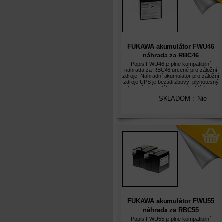
FUKAWA akumulátor FWU46
náhrada za RBC46
Popis FWU46 je plne kompatibilní
náhrada za RBC46 urcené pro záložní
zdroje. Náhradní akumulátor pro záložní
zdroje UPS je bezúdržbový, plynotesný
olovený akumulátor s predpokládanou
životností 5let. Olovené akumulátory
SKLADOM :
Nie
FUKAWA FWU jsou hermeticky uzavr
FUKAWA akumulátor FWU55
náhrada za RBC55
Popis FWU55 je plne kompatibilní