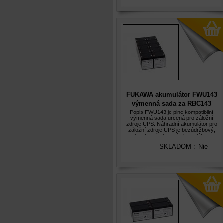
FUKAWA akumulátor FWU143
výmenná sada za RBC143
Popis FWU143 je plne kompatibilní
výmenná sada urcená pro záložní
zdroje UPS. Náhradní akumulátor pro
záložní zdroje UPS je bezúdržbový,
plynotesný olovený akumulátor s
predpokládanou životností 5let. Olovené
SKLADOM :
Nie
akumulátory FUKAWA jsou hermeticky
uzavrené