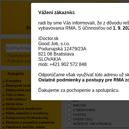
Vážení zákazníci
,
radi by sme Vás informovali, že z dôvodu reš
O nás
vybavovania RMA. S účinnosťou od
1. 9. 20
iDoctor.sk
Hlavná Strana
Záložné Zdroje (UPS) A P
Good Job, s.r.o.
Záložné zdroje (UPS)
Prí
Podunajská 12479/23A
zdr
821 06 Bratislava
EPS systémy
Jed
> Parametrické vyhľadávanie
SLOVAKIA
Prepäťové ochrany a bleskoistky
> Podrobné vyhľadávanie
mob: +421 902 572 848
Záložné zdroje (UPS) a p
Kategórie
Výrobcovia
Odporúčame však využívať túto adresu už sk
Ostatné podmienky a postupy pre RMA zo
E-mobilita
Ekologické produkty
Výrobci
Ďakujeme za pochopenie a spoluprácu.
Elektronická evidencia tržieb
Foto a video
VŠETCI
GSM telefóny
APC
Herná zóna
AVACOM
Inteligentná domácnosť
CYBERPOWER
Káble, adaptéry a konektory
FUJITSU
Komponenty PC/Notebooky
GREEN CELL
Monitory a projekčné zariadenia
NEŠPECIF. HW VÝROBCA
Pamäťové úložište, média