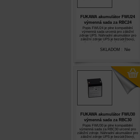
FUKAWA akumulátor FWU24
výmenná sada za RBC24
Popis FWU24 je plne kompatibilní
výmenná sada urcená pro záložní
zdroje UPS. Náhradní akumulátor pro
záložní zdroje UPS je bezúdržbový,
plynotesný olovený akumulátor s
predpokládanou životností 5let. Olovené
SKLADOM :
Nie
akumulátory FUKAWA jsou hermeticky
uzavrené,
FUKAWA akumulátor FWU30
výmenná sada za RBC30
Popis FWU30 je plne kompatibilní
výmenná sada za RBC30 urcené pro
záložní zdroje. Náhradní akumulátor pro
záložní zdroje UPS je bezúdržbový,