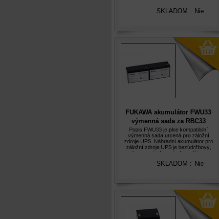
plynotesný olovený akumulátor s
predpokládanou životností 5let. Olovené
SKLADOM :
Nie
akumulátory FUKAWA FWU jsou
hermeticky
FUKAWA akumulátor FWU33
výmenná sada za RBC33
Popis FWU33 je plne kompatibilní
výmenná sada urcená pro záložní
zdroje UPS. Náhradní akumulátor pro
záložní zdroje UPS je bezúdržbový,
plynotesný olovený akumulátor s
predpokládanou životností 5let. Olovené
SKLADOM :
Nie
akumulátory FUKAWA jsou hermeticky
uzavrené,