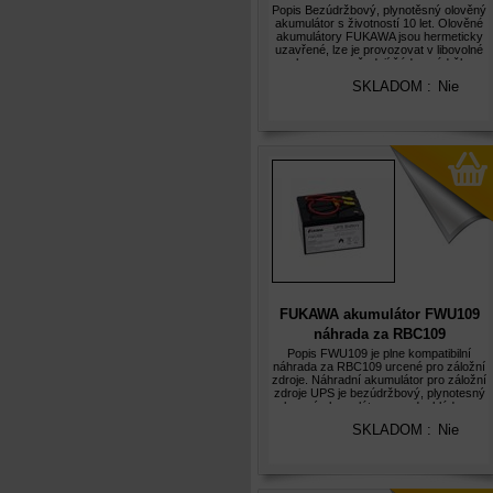
životnost 10let)
Popis Bezúdržbový, plynotěsný olověný
akumulátor s životností 10 let. Olověné
akumulátory FUKAWA jsou hermeticky
uzavřené, lze je provozovat v libovolné
poloze a nevyžadují žádnou údržbu.
Použití: Akumulátory FUKAWA jsou
SKLADOM :
Nie
použitelné v široké šká
FUKAWA akumulátor FWU109
náhrada za RBC109
Popis FWU109 je plne kompatibilní
náhrada za RBC109 urcené pro záložní
zdroje. Náhradní akumulátor pro záložní
zdroje UPS je bezúdržbový, plynotesný
olovený akumulátor s predpokládanou
životností 5let. Olovené akumulátory
SKLADOM :
Nie
FUKAWA FWU jsou hermeticky uza