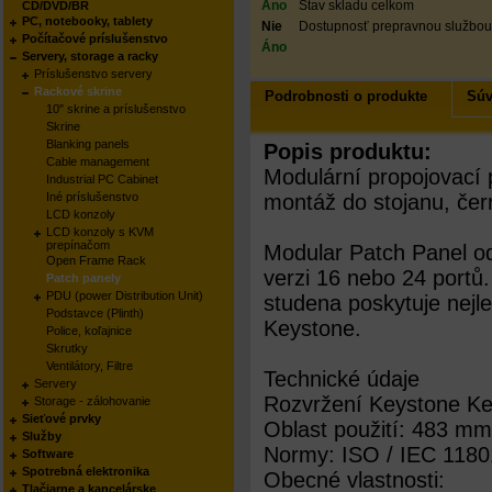
Áno
Stav skladu celkom
CD/DVD/BR
PC, notebooky, tablety
Nie
Dostupnosť prepravnou službou
Počítačové príslušenstvo
Áno
Servery, storage a racky
Príslušenstvo servery
Rackové skrine
Podrobnosti o produkte
Súv
10" skrine a príslušenstvo
Skrine
Blanking panels
Popis produktu:
Cable management
Modulární propojovací p
Industrial PC Cabinet
Iné príslušenstvo
montáž do stojanu, če
LCD konzoly
LCD konzoly s KVM
prepínačom
Modular Patch Panel od
Open Frame Rack
verzi 16 nebo 24 portů
Patch panely
PDU (power Distribution Unit)
studena poskytuje nejl
Podstavce (Plinth)
Keystone.
Police, koľajnice
Skrutky
Ventilátory, Filtre
Technické údaje
Servery
Rozvržení Keystone Ke
Storage - zálohovanie
Sieťové prvky
Oblast použití: 483 mm 
Služby
Normy: ISO / IEC 11801
Software
Spotrebná elektronika
Obecné vlastnosti:
Tlačiarne a kancelárske