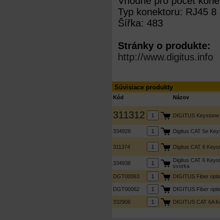
Vhodné pro počet kone
Typ konektoru: RJ45 8 
Šířka: 483
Stránky o produkte:
http://www.digitus.info
Súvisiace produkty
Kód
Názov
311312
DIGITUS Keystone J
334928
Digitus CAT 5e Keys
311374
Digitus CAT 6 Keys
Digitus CAT 6 Keyst
334938
svorka
DGT00063
DIGITUS Fiber opti
DGT00062
DIGITUS Fiber opti
332906
DIGITUS CAT 6A Key