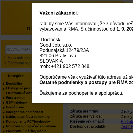
Vážení zákazníci
,
radi by sme Vás informovali, že z dôvodu reš
O nás
vybavovania RMA. S účinnosťou od
1. 9. 20
iDoctor.sk
Digitus Blank Patch Pa
Good Job, s.r.o.
Podunajská 12479/23A
PODĽA KATEGÓRIE:
Server
821 06 Bratislava
PODĽA KATEGÓRIE:
Sieťov
> Parametrické vyhľadávanie
SLOVAKIA
PODĽA VÝROBCU:
Digitus
> Podrobné vyhľadávanie
mob: +421 902 572 848
skrine
Status
V cen
Kategórie
Výrobcovia
Kód:
311992
Odporúčame však využívať túto adresu už sk
Part No.:
DN-91
Ostatné podmienky a postupy pre RMA zo
E-mobilita
EAN Kód:
40160
Ekologické produkty
Výrobca:
Digitus
Ďakujeme za pochopenie a spoluprácu.
Elektronická evidencia tržieb
Váš obchodník:
Prosím
Foto a video
Produkt manager:
Prosím
GSM telefóny
Herná zóna
Záruka pre firmy:
2 rok(y
Inteligentná domácnosť
Záruka pre fyz. os.:
2 rok(y
Káble, adaptéry a konektory
Riešenie reklamácií
Podrobn
Komponenty PC/Notebooky
Monitory a projekčné zariadenia
Dostupnosť produktu
Zistiť 
Pamäťové úložište, média