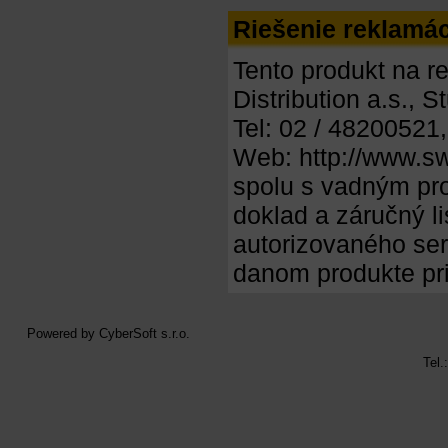
Riešenie reklamác
Tento produkt na r
Distribution a.s., S
Tel: 02 / 48200521
Web: http://www.sw
spolu s vadným pr
doklad a záručný l
autorizovaného ser
danom produkte p
Powered by
CyberSoft s.r.o.
Tel.