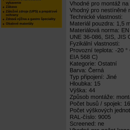
Vhodné pro montáž na 
vybavenie
Zábava
Vhodný pro nestíněné 
Záložné zdroje (UPS) a prepäťové
ochrany
Technické vlastnosti:
Zdravá výživa a gastro špeciality
Materiál pouzdra: 1,5
Obalové materiály
Materiálová norma: EN
UNE 36-086, SIS, JIS
Fyzikální vlastnosti:
Provozní teplota: -20 
EIA 568 C)
Kategorie: Ostatní
Barva: Černá
Typ připojení: Jiné
Hloubka: 15
Výška: 44
Způsob montáže: mont
Počet busů / spojek: 1
Počet výškových jednot
RAL-číslo: 9005
Screened: ne