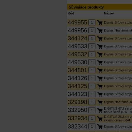
Súvisiace produkty
Kód
Názov
449955
Digitus Síťový sto
449956
Digitus Nástěnná s
344124
Digitus Síťový sto
449533
Digitus Síťový sto
449532
Digitus Síťový sto
449530
Digitus Síťový sto
344801
Digitus Síťový sto
344126
Digitus Síťový st
344125
Digitus Síťový st
344123
Digitus Síťový sto
329198
Digitus Nástěnná 
332950
DIGITUS 47U serve
barva šedá (RAL 7
332934
DIGITUS 26U server
sklem, černé (RAL
332344
Digitus Síťový sto