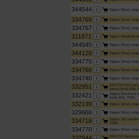
344544
Digitus Síťový sto
334769
Digitus Síťový sto
334767
Digitus Síťový sto
311871
Digitus Nástěnná 
344545
Digitus Síťový sto
344128
Digitus Síťový sto
334775
Digitus Síťový sto
334768
Digitus Síťový sto
334740
Digitus Síťový sto
332951
DIGITUS 47U serve
barva černá (RAL 
332421
Digitus Serverový 
šedá (RAL 7035)
332139
Digitus Síťový st
329666
Digitus Síťový sto
334718
Digitus 16U nástěn
7035)
334770
Digitus Síťový sto
332944
DIGITUS Serverový 