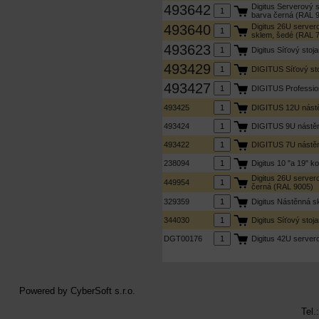
493642
Digitus Serverový 
barva černá (RAL 
493640
Digitus 26U server
sklem, šedé (RAL 
493623
Digitus Síťový sto
493429
DIGITUS Síťový st
493427
DIGITUS Professio
493425
DIGITUS 12U nástě
493424
DIGITUS 9U nástěn
493422
DIGITUS 7U nástěn
238094
Digitus 10 "a 19" k
Digitus 26U server
449954
černá (RAL 9005)
329359
Digitus Nástěnná 
344030
Digitus Síťový sto
DGT00176
Digitus 42U serve
Powered by
CyberSoft s.r.o.
Tel.