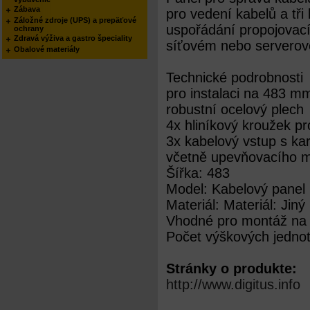
Zábava
pro vedení kabelů a tři
Záložné zdroje (UPS) a prepäťové
uspořádání propojovací
ochrany
Zdravá výživa a gastro špeciality
síťovém nebo serverov
Obalové materiály
Technické podrobnosti
pro instalaci na 483 mm 
robustní ocelový plech
4x hliníkový kroužek p
3x kabelový vstup s k
včetně upevňovacího m
Šířka: 483
Model: Kabelový panel
Materiál: Materiál: Jiný
Vhodné pro montáž na 
Počet výškových jednot
Stránky o produkte:
http://www.digitus.info