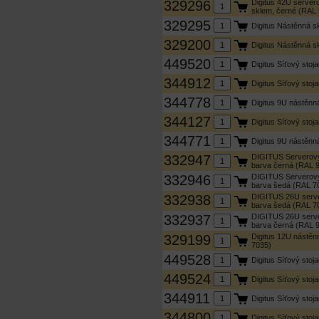
329296
Digitus 42U server
sklem, černé (RAL
329295
Digitus Nástěnná 
329200
Digitus Nástěnná 
449520
Digitus Síťový sto
344912
Digitus Síťový sto
344778
Digitus 9U nástěnn
344127
Digitus Síťový sto
344771
Digitus 9U nástěnn
332947
DIGITUS Serverový 
barva černá (RAL 
332946
DIGITUS Serverový
barva šedá (RAL 7
332938
DIGITUS 26U serve
barva šedá (RAL 7
332937
DIGITUS 26U serve
barva černá (RAL 
329199
Digitus 12U nástěn
7035)
449528
Digitus Síťový sto
449524
Digitus Síťový sto
344911
Digitus Síťový sto
344800
Digitus Síťový sto