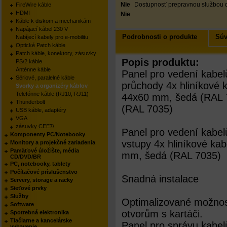
Nie
Dostupnosť prepravnou službou 
FireWire káble
HDMI
Nie
Káble k diskom a mechanikám
Napájací kábel 230 V
Podrobnosti o produkte
Súv
Nabíjecí kabely pro e-mobilitu
Optické Patch káble
Patch káble, konektory, zásuvky
Popis produktu:
PS/2 káble
Anténne káble
Panel pro vedení kabel
Sériové, paralelné káble
průchody 4x hliníkové 
Svorky a organizéry káblov
Telefónne káble (RJ10, RJ11)
44x60 mm, šedá (RAL 
Thunderbolt
(RAL 7035)
USB káble, adaptéry
VGA
zásuvky CEE7/
Panel pro vedení kabel
Komponenty PC/Notebooky
vstupy 4x hliníkové ka
Monitory a projekčné zariadenia
Pamäťové úložište, média
mm, šedá (RAL 7035)
CD/DVD/BR
PC, notebooky, tablety
Počítačové príslušenstvo
Snadná instalace
Servery, storage a racky
Sieťové prvky
Služby
Optimalizované možnos
Software
otvorům s kartáči.
Spotrebná elektronika
Tlačiarne a kancelárske
Panel pro správu kabelů
vybavenie