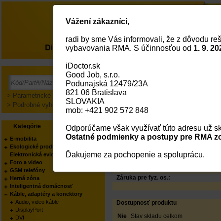
Vážení zákazníci
,
radi by sme Vás informovali, že z dôvodu reš
O nás
vybavovania RMA. S účinnosťou od
1. 9. 20
iDoctor.sk
DIGITUS Panel pro ved
Good Job, s.r.o.
kabelové kroužky 44x
Podunajská 12479/23A
PODĽA KATEGÓRIE:
821 06 Bratislava
PODĽA VÝROBCU:
> Parametrické vyhľadávanie
SLOVAKIA
Status
> Podrobné vyhľadávanie
mob: +421 902 572 848
Kód:
Part No.:
Kategórie
Výrobcovia
Odporúčame však využívať túto adresu už sk
EAN Kód:
Výrobca:
Ostatné podmienky a postupy pre RMA zo
E-mobilita
Váš obchodník:
Ekologické produkty
Produkt manager:
Ďakujeme za pochopenie a spoluprácu.
Elektronická evidencia tržieb
Foto a video
Záruka pre firmy:
GSM telefóny
Záruka pre fyz. os.:
Herná zóna
Inteligentná domácnosť
Káble, adaptéry a konektory
Audio, video káble
Dostupnosť produktu
DisplayPort
Nie
Stav skladu celkom
DVI