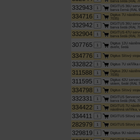
barva šedá (RAL 7
332943
DIGITUS 36U server
barva černá (RAL 
334716
Digitus 7U nástěnn
7035)
332942
DIGITUS 36U server
barva šedá (RAL 7
332904
DIGITUS 47U serve
barva šedá (RAL 7
307765
Digitus 12U nástě
dveře, šedá
334776
Digitus Síťový sto
332822
Digitus 7U skříňka
311588
Digitus 20U nástěn
7035)
311595
Digitus 42U servero
sklem, šedé (RAL 
334798
Digitus Síťový sto
332331
DIGITUS Serverový
barva šedá (RAL 7
334422
DIGITUS 7U nástěn
nástěnná skříňka,
334411
DIGITUS Síťový st
282979
DIGITUS Síťový st
329819
Digitus 9U nástěn
DIGITUS Serverový