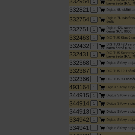
332954
barva šedá (RAL 7
332821
Digitus 9U skříňk
332754
Digitus 7U nástěn
šedá
332751
Digitus 42U server
černá (RAL 9005)
332463
DIGITUS Síťový st
332432
DIGITUS 42U serve
barva černá (RAL 
332431
DIGITUS Serverový 
barva šedá (RAL 7
332368
Digitus Síťový st
332367
DIGITUS 12U nástě
332366
DIGITUS 9U nástěn
493164
Digitus Síťový stoj
344915
Digitus Síťový sto
344914
Digitus Síťový sto
344913
Digitus Síťový sto
334942
Digitus Síťový sto
334941
Digitus Síťový sto