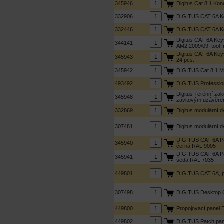
345946
Digitus Cat.8.1 Kon
332906
DIGITUS CAT 6A Key
332446
DIGITUS CAT 6A Key
Digitus CAT 6A Ke
344141
AM2:2009/09, tool f
Digitus CAT 6A Keys
345943
24 pcs.
345942
DIGITUS Cat.8.1 Mo
493492
DIGITUS Profession
Digitus Terénní za
345948
závitovým uzávěr
332869
Digitus modulární 
307481
Digitus modulární 
DIGITUS CAT 6A Pat
345940
černá RAL 9005
DIGITUS CAT 6A Pat
345941
šedá RAL 7035
449801
DIGITUS CAT 6A, pro
307498
DIGITUS Desktop CA
449800
Propojovací panel 
449802
DIGITUS Patch pane