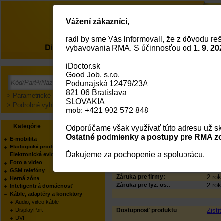
Vážení zákazníci
,
radi by sme Vás informovali, že z dôvodu reš
O nás
vybavovania RMA. S účinnosťou od
1. 9. 20
iDoctor.sk
DIGITUS Instalační ka
Good Job, s.r.o.
buben 305 m, simplex
Podunajská 12479/23A
PODĽA KATEGÓRIE:
Kábl
821 06 Bratislava
(inšt
> Parametrické vyhľadávanie
SLOVAKIA
PODĽA VÝROBCU:
Digit
> Podrobné vyhľadávanie
mob: +421 902 572 848
Status
V ce
Kód:
3324
Kategórie
Výrobcovia
Part No.:
DK-1
Odporúčame však využívať túto adresu už sk
EAN Kód:
4016
Ostatné podmienky a postupy pre RMA zo
E-mobilita
Výrobca:
Digit
Ekologické produkty
Váš obchodník:
Pros
Ďakujeme za pochopenie a spoluprácu.
Elektronická evidencia tržieb
Produkt manager:
Pros
Foto a video
GSM telefóny
Záruka pre firmy:
2 rok
Herná zóna
Záruka pre fyz. os.:
2 rok
Inteligentná domácnosť
Káble, adaptéry a konektory
Audio, video káble
DisplayPort
Dostupnosť produktu
Zisti
DVI