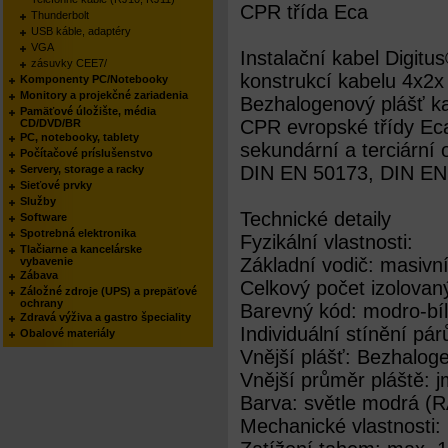
CPR třída Eca
Thunderbolt
USB káble, adaptéry
VGA
Instalační kabel Digitu
zásuvky CEE7/
konstrukcí kabelu 4x2
Komponenty PC/Notebooky
Monitory a projekčné zariadenia
Bezhalogenový plášť k
Pamäťové úložište, média
CPR evropské třídy Eca
CD/DVD/BR
PC, notebooky, tablety
sekundární a terciární
Počítačové príslušenstvo
DIN EN 50173, DIN EN
Servery, storage a racky
Sieťové prvky
Služby
Technické detaily
Software
Spotrebná elektronika
Fyzikální vlastnosti:
Tlačiarne a kancelárske
Základní vodič: masi
vybavenie
Zábava
Celkový počet izolovan
Záložné zdroje (UPS) a prepäťové
ochrany
Barevný kód: modro-bílý
Zdravá výživa a gastro špeciality
Individuální stínění pár
Obalové materiály
Vnější plášť: Bezhalo
Vnější průměr pláště: 
Barva: světle modrá (
Mechanické vlastnosti: