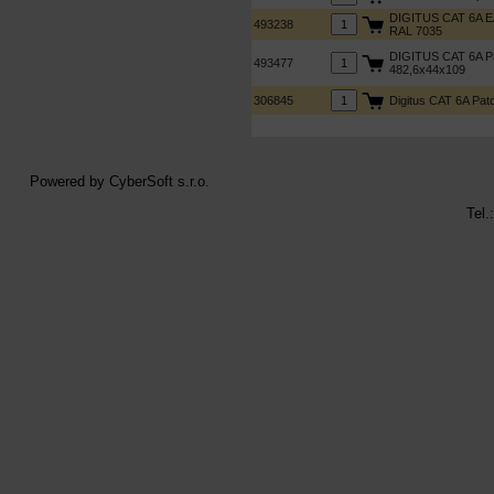
DIGITUS CAT 6A EA 
493238
RAL 7035
DIGITUS CAT 6A Pat
493477
482,6x44x109
306845
Digitus CAT 6A Patc
Powered by
CyberSoft s.r.o.
Tel.