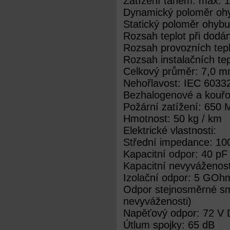
Zatížení tahem: max. 
Dynamický poloměr oh
Statický poloměr ohyb
Rozsah teplot při dodán
Rozsah provozních tepl
Rozsah instalačních tep
Celkový průměr: 7,0 m
Nehořlavost: IEC 6033
Bezhalogenové a kouřo
Požární zatížení: 650 
Hmotnost: 50 kg / km
Elektrické vlastnosti:
Střední impedance: 1
Kapacitní odpor: 40 pF
Kapacitní nevyváženos
Izolační odpor: 5 GOh
Odpor stejnosměrné s
nevyváženosti)
Napěťový odpor: 72 V
Útlum spojky: 65 dB