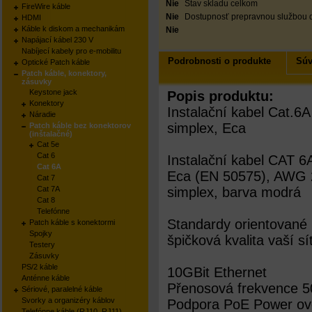
Nie
Stav skladu celkom
FireWire káble
Nie
Dostupnosť prepravnou službou 
HDMI
Káble k diskom a mechanikám
Nie
Napájací kábel 230 V
Nabíjecí kabely pro e-mobilitu
Podrobnosti o produkte
Súv
Optické Patch káble
Patch káble, konektory,
zásuvky
Keystone jack
Popis produktu:
Konektory
Instalační kabel Cat.6A
Náradie
simplex, Eca
Patch káble bez konektorov
(inštalačné)
Cat 5e
Cat 6
Instalační kabel CAT 
Cat 6A
Eca (EN 50575), AWG 
Cat 7
Cat 7A
simplex, barva modrá
Cat 8
Telefónne
Standardy orientované
Patch káble s konektormi
Spojky
špičková kvalita vaší sí
Testery
Zásuvky
PS/2 káble
10GBit Ethernet
Anténne káble
Přenosová frekvence 
Sériové, paralelné káble
Svorky a organizéry káblov
Podpora PoE Power ove
Telefónne káble (RJ10, RJ11)