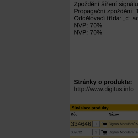
Zpoždění šíření signál
Propagační zpoždění: 
Oddělovací třída: „c“ 
NVP: 70%
NVP: 70%
Stránky o produkte:
http://www.digitus.info
Súvisiace produkty
Kód
Názov
334646
Digitus Modulární 
332632
Digitus Modulární 