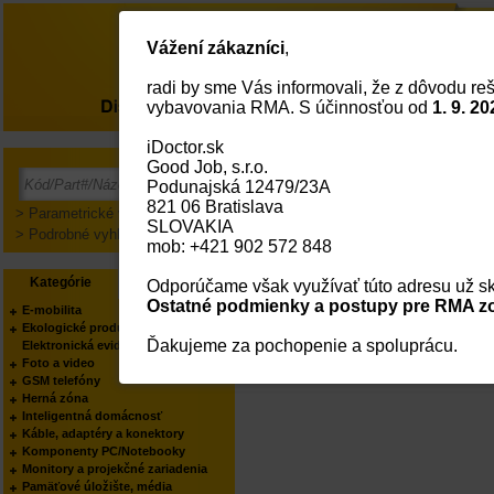
Vážení zákazníci
,
radi by sme Vás informovali, že z dôvodu reš
O nás
vybavovania RMA. S účinnosťou od
1. 9. 20
iDoctor.sk
Good Job, s.r.o.
Prihlásenie
Podunajská 12479/23A
821 06 Bratislava
> Parametrické vyhľadávanie
SLOVAKIA
> Podrobné vyhľadávanie
mob: +421 902 572 848
Kategórie
Výrobcovia
Odporúčame však využívať túto adresu už sk
Ostatné podmienky a postupy pre RMA zo
E-mobilita
Ekologické produkty
Ďakujeme za pochopenie a spoluprácu.
Elektronická evidencia tržieb
Foto a video
GSM telefóny
Herná zóna
Inteligentná domácnosť
Káble, adaptéry a konektory
Komponenty PC/Notebooky
Monitory a projekčné zariadenia
Pamäťové úložište, média