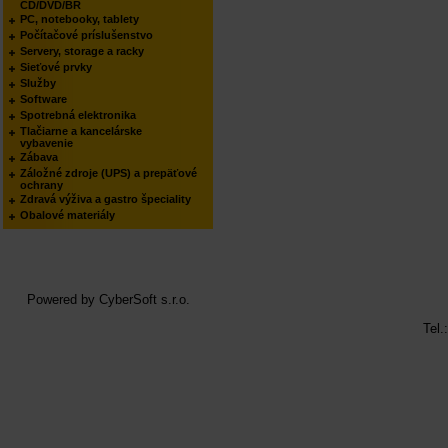
CD/DVD/BR
PC, notebooky, tablety
Počítačové príslušenstvo
Servery, storage a racky
Sieťové prvky
Služby
Software
Spotrebná elektronika
Tlačiarne a kancelárske
vybavenie
Zábava
Záložné zdroje (UPS) a prepäťové
ochrany
Zdravá výživa a gastro špeciality
Obalové materiály
Powered by
CyberSoft s.r.o.
Tel.