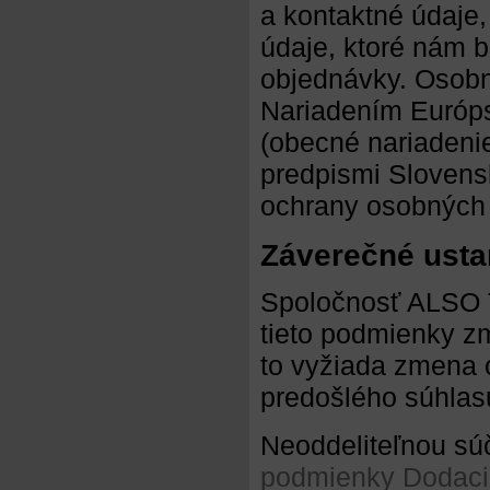
a kontaktné údaje
údaje, ktoré nám 
objednávky. Osobn
Nariadením Európ
(obecné nariadeni
predpismi Slovens
ochrany osobných ú
Záverečné usta
Spoločnosť ALSO Te
tieto podmienky z
to vyžiada zmena o
predošlého súhlas
Neoddeliteľnou s
podmienky
Dodaci