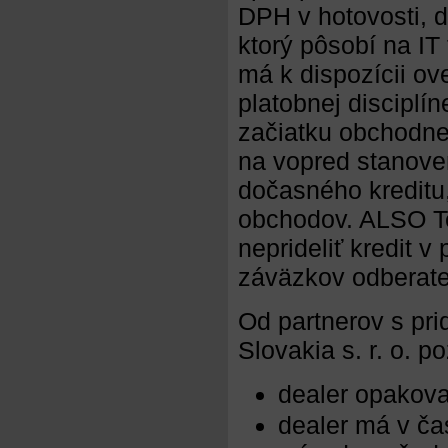
DPH v hotovosti, d
ktorý pôsobí na IT
má k dispozícii ove
platobnej disciplí
začiatku obchodne
na vopred stanove
dočasného kreditu
obchodov. ALSO Tec
neprideliť kredit v
záväzkov odberate
Od partnerov s pr
Slovakia s. r. o. 
dealer opakova
dealer má v ča