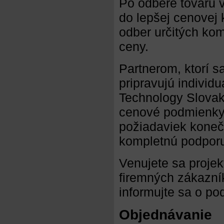
Po odbere tovaru 
do lepšej cenovej 
odber určitých kom
ceny.
Partnerom, ktorí 
pripravujú indivi
Technology Slovaki
cenové podmienky.
požiadaviek koneč
kompletnú podpor
Venujete sa projek
firemných zákazní
informujte sa o po
Objednávanie