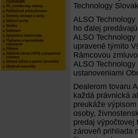
CD/DVD/BR
Technology Slovakia
PC, notebooky, tablety
Počítačové príslušenstvo
Servery, storage a racky
ALSO Technology Sl
Sieťové prvky
Služby
ho ďalej predávaj
Software
ALSO Technology Sl
Spotrebná elektronika
Tlačiarne a kancelárske
upravené týmito 
vybavenie
Zábava
Rámcovou zmluvou 
Záložné zdroje (UPS) a prepäťové
ochrany
Zdravá výživa a gastro špeciality
ALSO Technology Sl
Obalové materiály
ustanoveniami Ob
Dealerom tovaru A
každá právnická al
preukáže výpisom z
osoby, živnostens
predaj výpočtovej t
zároveň prihliada