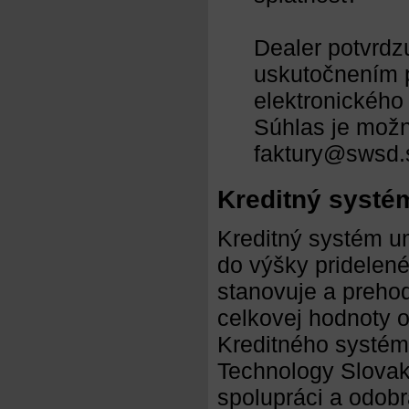
Dealer potvrdz
uskutočnením p
elektronického
Súhlas je možn
faktury@swsd.
Kreditný systé
Kreditný systém u
do výšky pridelené
stanovuje a prehod
celkovej hodnoty o
Kreditného systému
Technology Slovaki
spolupráci a odobr