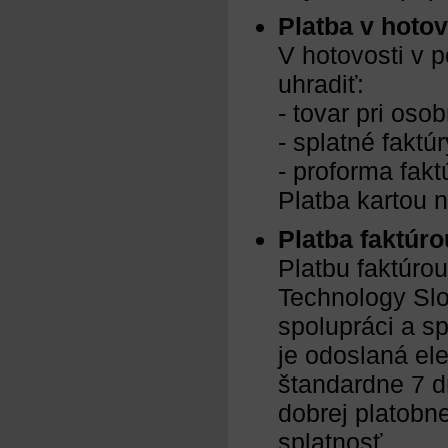
Platba v hotov
V hotovosti v p
uhradiť:
- tovar pri os
- splatné faktúr
- proforma fakt
Platba kartou 
Platba faktúr
Platbu faktúro
Technology Slo
spolupráci a s
je odoslaná ele
štandardne 7 d
dobrej platobn
splatnosť.