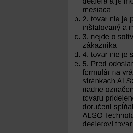
dealera a je m
mesiaca
2. tovar nie je
inštalovaný a 
3. nejde o sof
zákazníka
4. tovar nie je
5. Pred odosla
formulár na vr
stránkach ALSO
riadne označený
tovaru pridelen
doručení spĺňa
ALSO Technology
dealerovi tova