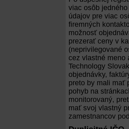
viac osôb jedného 
údajov pre viac o
firemných kontakt
možnosť objednáva
prezerať ceny v ka
(neprivilegované o
cez vlastné meno 
Technology Slovaki
objednávky, faktúry
preto by mali mať 
pohyb na stránkach
monitorovaný, pre
mať svoj vlastný p
zamestnancov pod