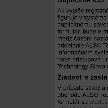
Duplicitné IČO
Ak vypíše registra
figuruje v systéme
duplicitnému zaved
formulár, bude e-m
medzičasom nasta
oddelenie ALSO Tec
informačnom systé
nové prístupové ú
Technology Slovaki
Žiadosť o zasl
V prípade straty a
obchodu ALSO Techn
formulár so
Žiados