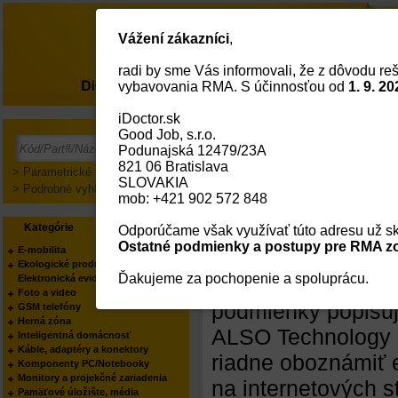
Vážení zákazníci
,
radi by sme Vás informovali, že z dôvodu reš
O nás
vybavovania RMA. S účinnosťou od
1. 9. 20
iDoctor.sk
Good Job, s.r.o.
Obchodné podmienky
Podunajská 12479/23A
821 06 Bratislava
> Parametrické vyhľadávanie
Všeobecné o
SLOVAKIA
> Podrobné vyhľadávanie
mob: +421 902 572 848
Technology Slo
Kategórie
Výrobcovia
Odporúčame však využívať túto adresu už sk
Ostatné podmienky a postupy pre RMA zo
E-mobilita
ALSO Technology S
Ekologické produkty
Ďakujeme za pochopenie a spoluprácu.
Elektronická evidencia tržieb
so softwarom, har
Foto a video
podmienky popisu
GSM telefóny
Herná zóna
ALSO Technology Sl
Inteligentná domácnosť
Káble, adaptéry a konektory
riadne oboznámiť e
Komponenty PC/Notebooky
Monitory a projekčné zariadenia
na internetových s
Pamäťové úložište, média