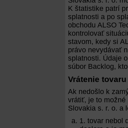
Slovakia s. r. o. m
K štatistike patrí 
splatnosti a po sp
obchodu ALSO Techn
kontrolovať situác
stavom, kedy si AL
právo nevydávať no
splatnosti. Údaje 
súbor Backlog, kto
Vrátenie tovaru
Ak nedošlo k zam
vrátiť, je to mož
Slovakia s. r. o. a
1. tovar nebol