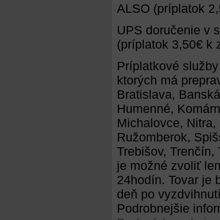
ALSO (príplatok 2,
UPS doručenie v s
(príplatok 3,50€ k
Príplatkové služby
ktorých má prepra
Bratislava, Banská
Humenné, Komárno,
Michalovce, Nitra,
Ružomberok, Spišs
Trebišov, Trenčín,
je možné zvoliť l
24hodín. Tovar je 
deň po vyzdvihnutí
Podrobnejšie infor