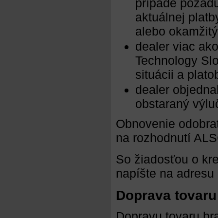
prípade požadu
aktuálnej platb
alebo okamžit
dealer viac ak
Technology Slov
situácii a plat
dealer objednal
obstaraný výlu
Obnovenie odobrat
na rozhodnutí ALSO
So žiadosťou o kr
napíšte na adresu
Doprava tovaru
Dopravu tovaru hra