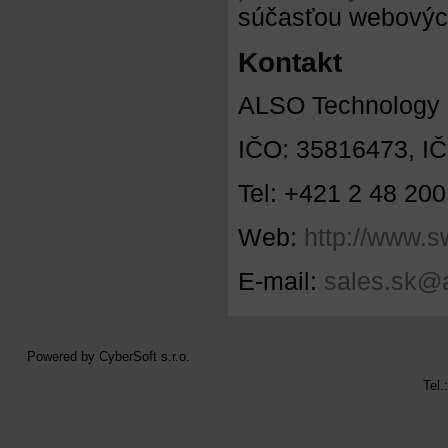
súčasťou webových
Kontakt
ALSO Technology Sl
IČO: 35816473, I
Tel: +421 2 48 20
Web:
http://www.s
E-mail:
sales.sk@
Powered by
CyberSoft s.r.o.
Tel.