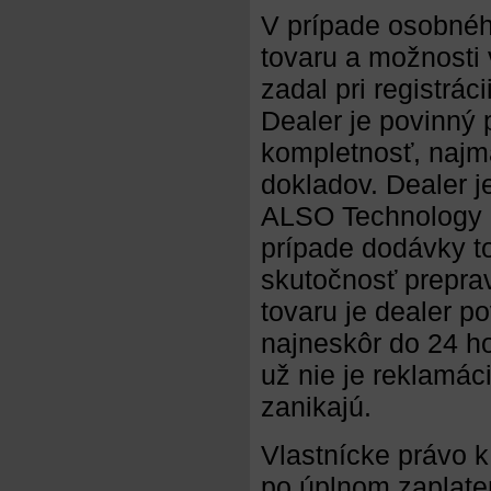
V prípade osobnéh
tovaru a možnosti 
zadal pri registrác
Dealer je povinný 
kompletnosť, najm
dokladov. Dealer j
ALSO Technology Sl
prípade dodávky to
skutočnosť prepra
tovaru je dealer p
najneskôr do 24 ho
už nie je reklamác
zanikajú.
Vlastnícke právo 
po úplnom zaplate