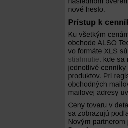
následnom overen
nové heslo.
Prístup k cenn
Ku všetkým cenám 
obchode ALSO Techn
vo formáte XLS sú 
stiahnutie
, kde sa
jednotlivé cenníky
produktov. Pri reg
obchodných mailov
mailovej adresy uve
Ceny tovaru v det
sa zobrazujú podľa
Novým partnerom j