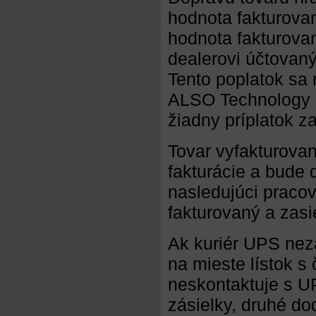
hodnota fakturova
hodnota fakturova
dealerovi účtovan
Tento poplatok sa
ALSO Technology S
žiadny príplatok z
Tovar vyfakturovan
fakturácie a bude
nasledujúci praco
fakturovaný a zasi
Ak kuriér UPS nez
na mieste lístok s
neskontaktuje s U
zásielky, druhé do