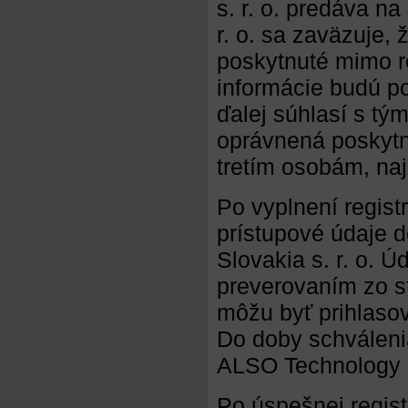
s. r. o. predáva n
r. o. sa zaväzuje,
poskytnuté mimo ro
informácie budú po
ďalej súhlasí s tý
oprávnená poskytn
tretím osobám, naj
Po vyplnení regist
prístupové údaje 
Slovakia s. r. o. Ú
preverovaním zo st
môžu byť prihlasov
Do doby schváleni
ALSO Technology S
Po úspešnej regist