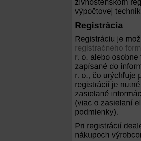
živnostenskom regi
výpočtovej technik
Registrácia
Registráciu je mož
registračného form
r. o. alebo osobne
zapísané do infor
r. o., čo urýchľuje
registrácií je nutn
zasielané informác
(viac o zasielaní e
podmienky).
Pri registrácií dea
nákupoch výrobcom