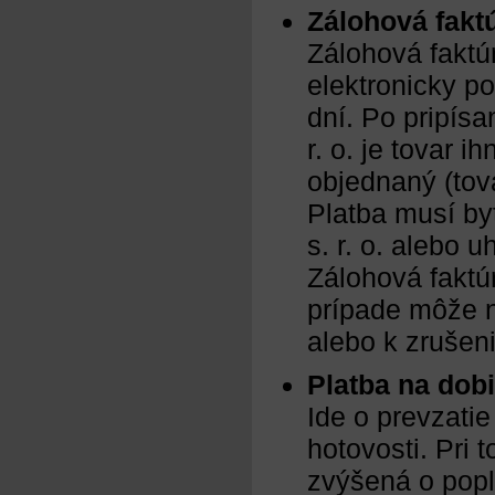
Zálohová fakt
Zálohová faktú
elektronicky po
dní. Po pripís
r. o. je tovar 
objednaný (tov
Platba musí by
s. r. o. alebo 
Zálohová faktú
prípade môže n
alebo k zrušeni
Platba na dob
Ide o prevzatie
hotovosti. Pri
zvýšená o popl