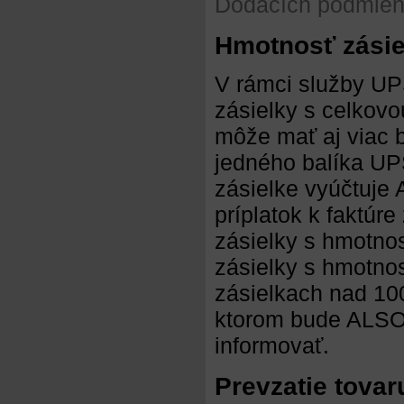
Dodacích podmien
Hmotnosť zásie
V rámci služby UP
zásielky s celkov
môže mať aj viac 
jedného balíka UP
zásielke vyúčtuje 
príplatok k faktúr
zásielky s hmotno
zásielky s hmotnos
zásielkach nad 100
ktorom bude ALSO 
informovať.
Prevzatie tovar