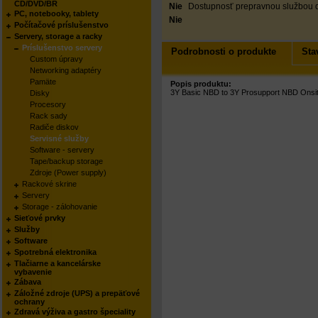
CD/DVD/BR
Nie
Dostupnosť prepravnou službou 
PC, notebooky, tablety
Nie
Počítačové príslušenstvo
Servery, storage a racky
Príslušenstvo servery
Podrobnosti o produkte
Sta
Custom úpravy
Networking adaptéry
Pamäte
Popis produktu:
3Y Basic NBD to 3Y Prosupport NBD Onsi
Disky
Procesory
Rack sady
Radiče diskov
Servisné služby
Software - servery
Tape/backup storage
Zdroje (Power supply)
Rackové skrine
Servery
Storage - zálohovanie
Sieťové prvky
Služby
Software
Spotrebná elektronika
Tlačiarne a kancelárske
vybavenie
Zábava
Záložné zdroje (UPS) a prepäťové
ochrany
Zdravá výživa a gastro špeciality