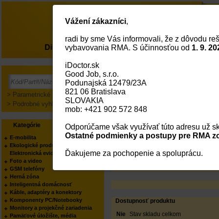
Vážení zákazníci
,
radi by sme Vás informovali, že z dôvodu reš
O nás
vybavovania RMA. S účinnosťou od
1. 9. 20
iDoctor.sk
Dell 3Y Basic NBD to
Good Job, s.r.o.
Podunajská 12479/23A
PODĽA KATEGÓRIE:
821 06 Bratislava
PODĽA VÝROBCU:
> Parametrické vyhľadávanie
SLOVAKIA
Status
> Podrobné vyhľadávanie
mob: +421 902 572 848
Kód:
Part No.:
Kategórie
Výrobcovia
Odporúčame však využívať túto adresu už sk
EAN Kód:
Výrobca:
Ostatné podmienky a postupy pre RMA zo
E-mobilita
Váš obchodník:
Ekologické produkty
Produkt manager:
Ďakujeme za pochopenie a spoluprácu.
Elektronická evidencia tržieb
Foto a video
GSM telefóny
Herná zóna
Inteligentná domácnosť
Káble, adaptéry a konektory
Komponenty PC/Notebooky
Dostupnosť produktu
Monitory a projekčné zariadenia
Nie
Stav skladu celkom
Pamäťové úložište, média