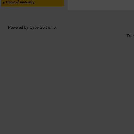
Obalové materiály
Powered by
CyberSoft s.r.o.
Tel.