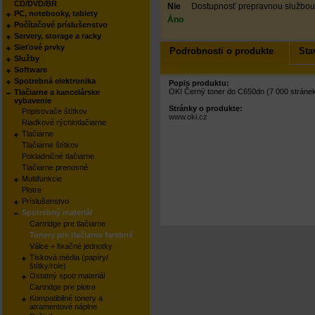
CD/DVD/BR
Nie
Dostupnosť prepravnou službou
PC, notebooky, tablety
Áno
Počítačové príslušenstvo
Servery, storage a racky
Sieťové prvky
Podrobnosti o produkte
Sta
Služby
Software
Spotrebná elektronika
Popis produktu:
OKI Černý toner do C650dn (7 000 stráne
Tlačiarne a kancelárske
vybavenie
Stránky o produkte:
Popisovače štítkov
www.oki.cz
Riadkové rýchlotlačiarne
Tlačiarne
Tlačiarne štítkov
Pokladničné tlačiarne
Tlačiarne prenosné
Multifunkcie
Plotre
Príslušenstvo
Spotrebný materiál
Cartridge pre tlačiarne
Tonery pre tlačiarne farebné
Válce + fixačné jednotky
Tisková média (papíry/
štítky/role)
Ostatný spotr.materiál
Cartridge pre plotre
Kompatibilné tonery a
atramentové náplne