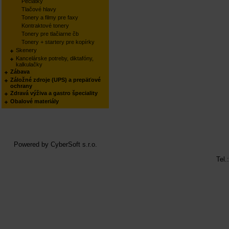
Pečiatky
Tlačové hlavy
Tonery a filmy pre faxy
Kontraktové tonery
Tonery pre tlačiarne čb
Tonery + startery pre kopírky
Skenery
Kancelárske potreby, diktafóny,
kalkulačky
Zábava
Záložné zdroje (UPS) a prepäťové
ochrany
Zdravá výživa a gastro špeciality
Obalové materiály
Powered by
CyberSoft s.r.o.
Tel.