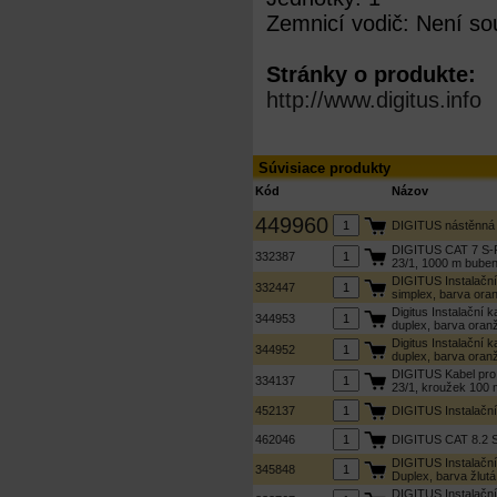
Zemnicí vodič: Není so
Stránky o produkte:
http://www.digitus.info
Súvisiace produkty
Kód
Názov
449960
DIGITUS nástěnná 
DIGITUS CAT 7 S-F
332387
23/1, 1000 m buben,
DIGITUS Instalačn
332447
simplex, barva ora
Digitus Instalační
344953
duplex, barva oran
Digitus Instalační
344952
duplex, barva oran
DIGITUS Kabel pro 
334137
23/1, kroužek 100 
452137
DIGITUS Instalační
462046
DIGITUS CAT 8.2 S/
DIGITUS Instalačn
345848
Duplex, barva žlutá
DIGITUS Instalačn