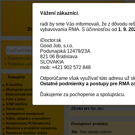
Vážení zákazníci
,
radi by sme Vás informovali, že z dôvodu reš
O nás
vybavovania RMA. S účinnosťou od
1. 9. 20
iDoctor.sk
DIGITUS CAT 6A Patch 
Good Job, s.r.o.
"montáž do stojanu, 
Podunajská 12479/23A
PODĽA KATEGÓRIE:
821 06 Bratislava
PODĽA VÝROBCU:
> Parametrické vyhľadávanie
SLOVAKIA
Status
> Podrobné vyhľadávanie
mob: +421 902 572 848
Kód:
Part No.:
Kategórie
Výrobcovia
Odporúčame však využívať túto adresu už sk
EAN Kód:
Výrobca:
Ostatné podmienky a postupy pre RMA zo
E-mobilita
Váš obchodník:
Ekologické produkty
Produkt manager:
Ďakujeme za pochopenie a spoluprácu.
Elektronická evidencia tržieb
Foto a video
Záruka pre firmy:
GSM telefóny
Záruka pre fyz. os.:
Herná zóna
Inteligentná domácnosť
Káble, adaptéry a konektory
Komponenty PC/Notebooky
Dostupnosť produktu
Monitory a projekčné zariadenia
Nie
Stav skladu celkom
Pamäťové úložište, média