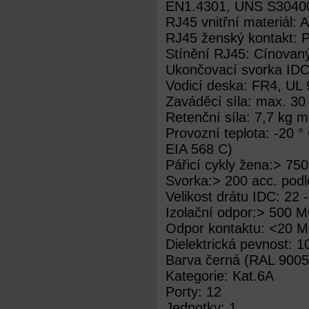
EN1.4301, UNS S30400
RJ45 vnitřní materiál:
RJ45 ženský kontakt: P
Stínění RJ45: Cínovan
Ukončovací svorka IDC
Vodicí deska: FR4, UL
Zaváděcí síla: max. 30
Retenční síla: 7,7 kg 
Provozní teplota: -20 
EIA 568 C)
Pářicí cykly žena:> 75
Svorka:> 200 acc. podl
Velikost drátu IDC: 22
Izolační odpor:> 500
Odpor kontaktu: <20 M
Dielektrická pevnost: 
Barva černá (RAL 9005
Kategorie: Kat.6A
Porty: 12
Jednotky: 1