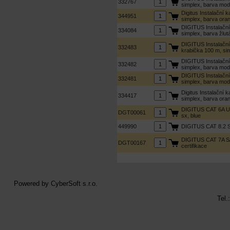
332767
simplex, barva mod
Digitus Instalační
344951
simplex, barva ora
DIGITUS Instalačn
334084
simplex, barva žlut
DIGITUS Instalačn
332483
krabička 100 m, si
DIGITUS Instalačn
332482
simplex, barva mod
DIGITUS Instalačn
332481
simplex, barva mod
Digitus Instalační
334417
simplex, barva ora
DIGITUS CAT 6A U-
DGT00061
sx, blue
449990
DIGITUS CAT 8.2 S/
DIGITUS CAT 7A S/F
DGT00167
certifikace
Powered by
CyberSoft s.r.o.
Tel.