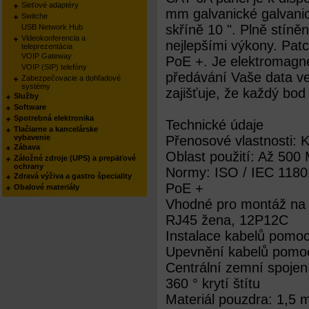
Sieťové adaptéry
mm galvanické galvanic
Switche
skříně 10 ". Plně stíně
USB Network Hub
Videokonferencia a
nejlepšími výkony. Patc
teleprezentácia
VOIP Gateway
PoE +. Je elektromagne
VOIP (SIP) telefóny
předávání Vaše data ve
Zabezpečovacie a dohľadové
systémy
zajišťuje, že každý bod
Služby
Software
Spotrebná elektronika
Technické údaje
Tlačiarne a kancelárske
vybavenie
Přenosové vlastnosti: K
Zábava
Oblast použití: Až 50
Záložné zdroje (UPS) a prepäťové
ochrany
Normy: ISO / IEC 11801
Zdravá výživa a gastro špeciality
PoE +
Obalové materiály
Vhodné pro montáž na
RJ45 žena, 12P12C
Instalace kabelů pomo
Upevnění kabelů pomoc
Centrální zemní spojen
360 ° krytí štítu
Materiál pouzdra: 1,5 