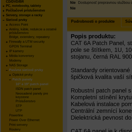
CD/DVD/BR
Nie
Dostupnosť prepravnou službou 
PC, notebooky, tablety
Nie
Počítačové príslušenstvo
Servery, storage a racky
Sieťové prvky
Podrobnosti o produkte
Súv
Access Point
Antény, káble, redukcie a ostatné
príslušenstvo
Popis produktu:
Bridge, extendery, repeatery
Firewally a UTM security
CAT 6A Patch Panel, st
GPON Terminal
pole se štítkem, 1U, 1
IP kamery
stojanu, černá RAL 90
Média konvertory
Modemy
NAS Storage
Standardy orientované
Pasívne sieťové prvky
Optické prvky
špičková kvalita vaší sí
Patch panely
10" a 19" patch panel
ISDN patch panel
Robustní patch panel 
Neosadené panely pre
Kompletní stínění krytu
keystone
Príslušenstvo
Kabelová instalace po
STP
Centrální zemnící kone
UTP
Powerline
Dielektrická pevnost d
Power Over Ethernet
Print servery
Routery
CAT 6A panel je k dispo